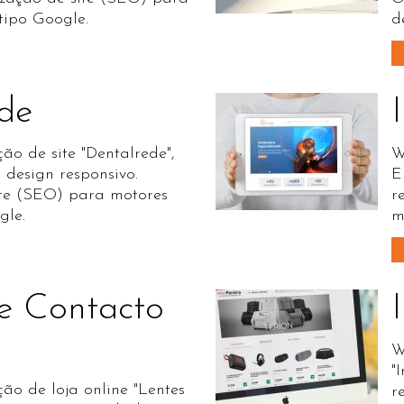
tipo Google.
d
de
ão de site "Dentalrede",
W
 design responsivo.
E
te (SEO) para motores
r
gle.
m
e Contacto
W
"
ão de loja online "Lentes
r