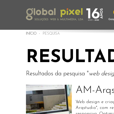
INÍCIO
PESQUISA
RESULTA
Resultados da pesquisa "
web desig
AM-Arqs
Web design e cria
Arqstudio", com r
responsivo. Optim