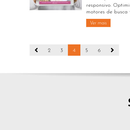
responsivo. Optim
motores de busca 
Ver mais
2
3
4
5
6