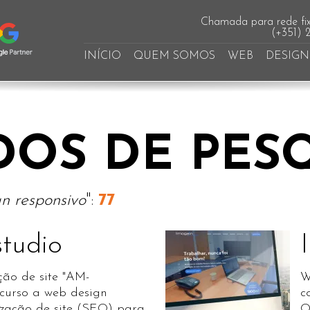
Chamada para rede fix
(+351) 
INÍCIO
QUEM SOMOS
WEB
DESIGN
DOS DE PES
n responsivo
":
77
tudio
ção de site "AM-
W
ecurso a web design
c
ização de site (SEO) para
O