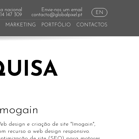
a nacional
Envie-nos um email
EN
214 147 309
contacto@globalpixel.pt
MARKETING
PORTFÓLIO
CONTACTOS
QUISA
Imogain
eb design e criação de site "Imogain",
om recurso a web design responsivo.
ptimização de site (SEO) para motores