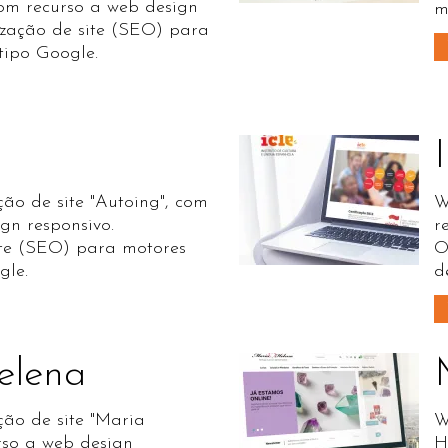
com recurso a web design
m
ização de site (SEO) para
tipo Google.
ão de site "Autoing", com
W
gn responsivo.
r
te (SEO) para motores
O
gle.
d
elena
ção de site "Maria
W
rso a web design
H