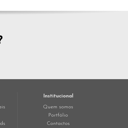
?
Institucional
ais
Quem somos
Portfólio
ds
Contactos