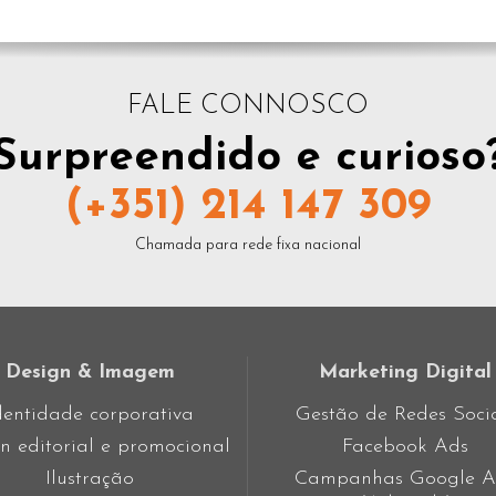
FALE CONNOSCO
Surpreendido e curioso
(+351) 214 147 309
Chamada para rede fixa nacional
Design & Imagem
Marketing Digital
dentidade corporativa
Gestão de Redes Soci
n editorial e promocional
Facebook Ads
Ilustração
Campanhas Google A