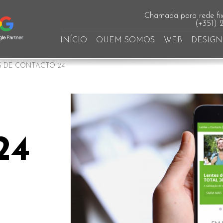
Chamada para rede fix
(+351) 
INÍCIO
QUEM SOMOS
WEB
DESIGN
 DE CONTACTO 24
24