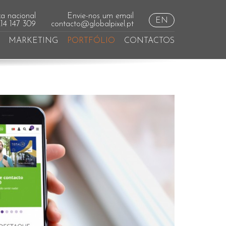
a nacional
Envie-nos um email
EN
214 147 309
contacto@globalpixel.pt
MARKETING
PORTFÓLIO
CONTACTOS