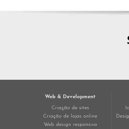
Web & Development
Criação de sites
I
Criação de lojas online
Desig
Web design responsivo