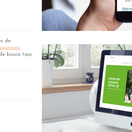
es de
sponsivo
.
de busca tipo