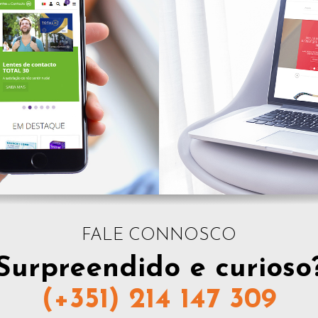
ALEBIJU
Strets
LINE
LOJAS ONLINE
FALE CONNOSCO
Jóias Onlin
Surpreendido e curioso
es de
LOJAS ONLINE
(+351) 214 147 309
acto 24