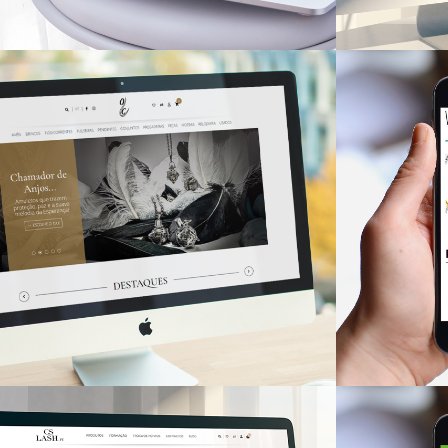
Natu
PUTZ Stamp
LOJAS ON
Filho da Putz
LOJAS ONLINE