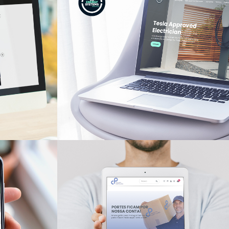
ional
DB Energy
Systems