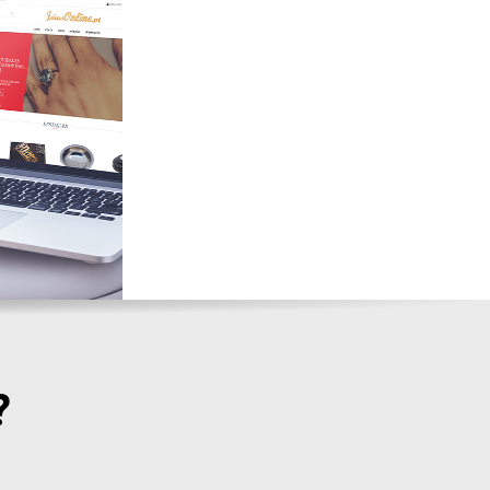
InforPereira
LOJAS ONLINE
e
?