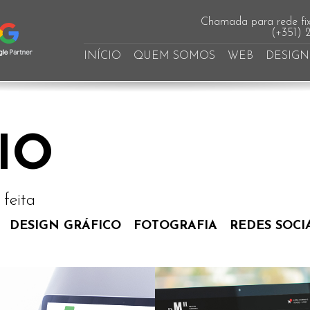
Chamada para rede fix
(+351) 
INÍCIO
QUEM SOMOS
WEB
DESIGN
IO
feita
DESIGN GRÁFICO
FOTOGRAFIA
REDES SOCI