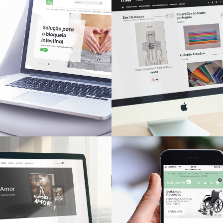
s Natura
LINE
Teatro Nac
D. Maria II