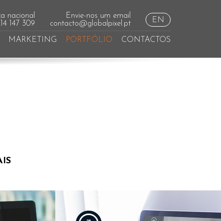
a nacional
Envie-nos um email
EN
214 147 309
contacto@globalpixel.pt
MARKETING
PORTFÓLIO
CONTACTOS
AIS