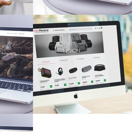
Schmidt -
Stosberg
LOJAS ONLINE