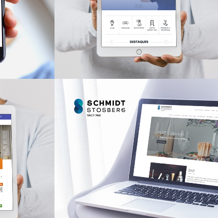
LOJAS ONLINE
o
C&P - Produtos
Hospitalares
LOJAS ONLINE