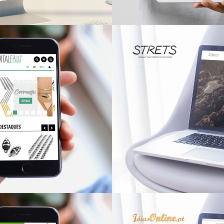
rluv
Frijoc
LINE
LOJAS ONLINE