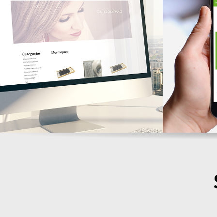
Odcjewelry
VIT
LOJAS ONLINE
LOJAS ON
CS LASH
LOJAS ONLINE
Lent
Cont