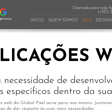
Chamada para rede fix
(+351) 
INÍCIO
QUEM SOMOS
WEB
DESIGN
LICAÇÕES 
 necessidade de desenvolv
s específicos dentro da su
es web da Global Pixel serve para isso mesmo. Juntame
z de dar resposta às suas reais necessidades.