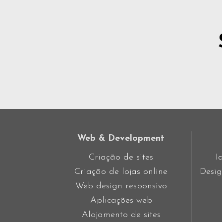
Web & Development
Criação de sites
I
Criação de lojas online
Desig
Web design responsivo
Aplicações web
Alojamento de sites