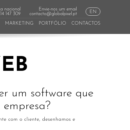
a nacional
Envie-nos um email
EN
214 147 309
contacto@globalpixel.pt
MARKETING
PORTFÓLIO
CONTACTOS
WEB
er um software que
a empresa?
nte com o cliente, desenhamos e