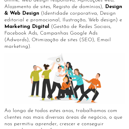
online
,
Web design responsivo
,
Aplicações web
,
Alojamento de sites
,
Registo de domínios
),
Design
& Web Design
(
Identidade corporativa
,
Design
editorial e promocional
,
Ilustração
,
Web design
) e
Marketing Digital
(
Gestão de Redes Sociais
,
Facebook Ads
,
Campanhas Google Ads
(Adwords)
,
Otimização de sites (SEO)
,
Email
marketing
).
Ao longo de todos estes anos, trabalhamos com
clientes nas mais diversas áreas de negócio, o que
nos permitiu aprender, crescer e conseguir