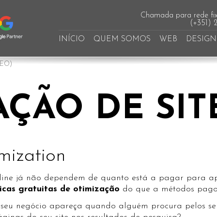
Chamada para rede fix
(+351) 
INÍCIO
QUEM SOMOS
WEB
DESIGN
SEO)
ÇÃO DE SIT
mization
line já não dependem de quanto está a pagar para apa
icas gratuitas de otimização
do que a métodos pago
 seu negócio apareça quando alguém procura pelos seu