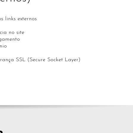
s links externos
ia no site
egamento
nio
urança SSL (Secure Socket Layer)