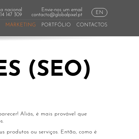
a nacional
Envie-nos um email
EN
214 147 309
contacto@globalpixel.pt
MARKETING
PORTFÓLIO
CONTACTOS
ES (SEO)
recer! Aliás, é mais provável que
s.
s produtos ou serviços. Então, como é