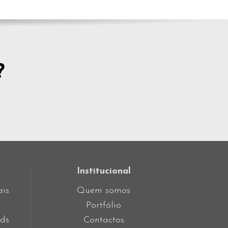
?
Institucional
ais
Quem somos
Portfólio
ds
Contactos