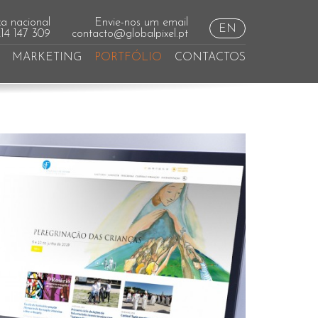
a nacional
Envie-nos um email
EN
214 147 309
contacto@globalpixel.pt
MARKETING
PORTFÓLIO
CONTACTOS