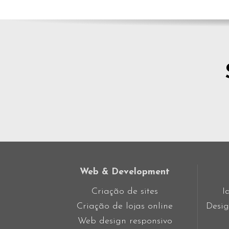
Web & Development
Criação de sites
I
Criação de lojas online
Desig
Web design responsivo