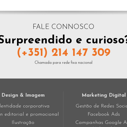
FALE CONNOSCO
Surpreendido e curioso
(+351) 214 147 309
Chamada para rede fixa nacional
Design & Imagem
Marketing Digital
dentidade corporativa
Gestão de Redes Soci
n editorial e promocional
Facebook Ads
Ilustração
Campanhas Google A