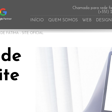
Chamada para rede fix
(+351) 
INÍCIO
QUEM SOMOS
WEB
DESIGN
E FÁTIMA - SITE OFICIAL
 de
ite