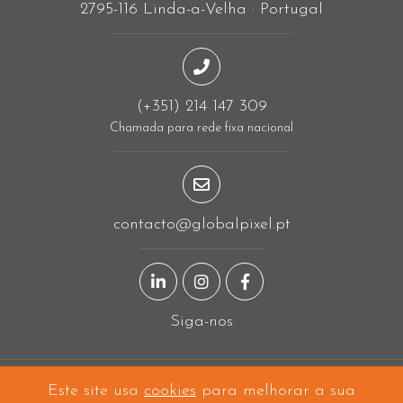
2795-116 Linda-a-Velha · Portugal
(+351) 214 147 309
Chamada para rede fixa nacional
contacto@globalpixel.pt
Página LinkedIn
Página Instagram
Página Facebook
Siga-nos
Este site usa
cookies
para melhorar a sua
A projetar em
Linda-a-Velha
e a construir mundo fora!