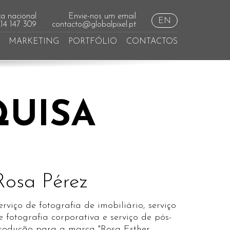
a nacional
Envie-nos um email
EN
214 147 309
contacto@globalpixel.pt
MARKETING
PORTFÓLIO
CONTACTOS
QUISA
Rosa Pérez
erviço de fotografia de imobiliário, serviço
e fotografia corporativa e serviço de pós-
rodução para a marca "Rosa Esther