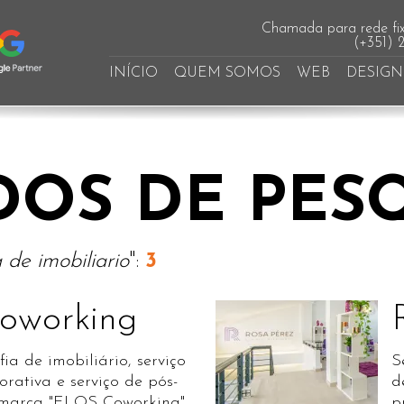
Chamada para rede fix
(+351) 
INÍCIO
QUEM SOMOS
WEB
DESIGN
DOS DE PES
 de imobiliario
":
3
oworking
ia de imobiliário, serviço
S
orativa e serviço de pós-
d
marca "ELOS Coworking".
p