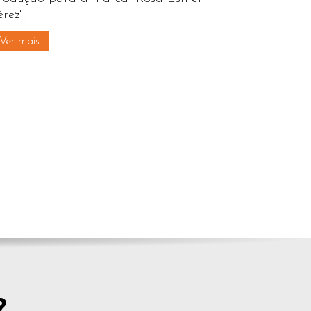
érez".
Ver mais