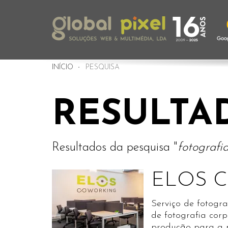
INÍCIO
PESQUISA
RESULTA
Resultados da pesquisa "
fotografia
ELOS C
Serviço de fotograf
de fotografia corp
produção para a 