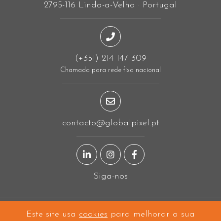
2795-116 Linda-a-Velha · Portugal
(+351) 214 147 309
Chamada para rede fixa nacional
contacto@globalpixel.pt
Página LinkedIn
Página Instagram
Página Facebook
Siga-nos
Este site usa
cookies
para melhorar a sua
A projetar em
Linda-a-Velha
e a construir mundo fora!