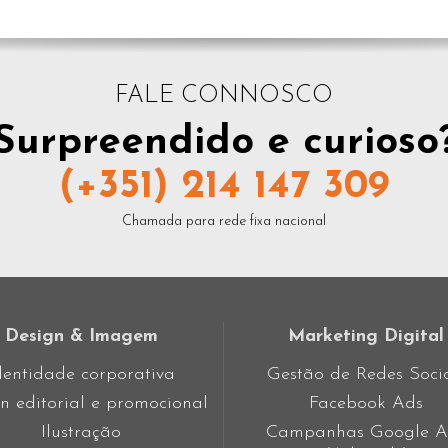
FALE CONNOSCO
Surpreendido e curioso
(+351) 214 147 309
Chamada para rede fixa nacional
Design & Imagem
Marketing Digital
dentidade corporativa
Gestão de Redes Soci
n editorial e promocional
Facebook Ads
Ilustração
Campanhas Google A