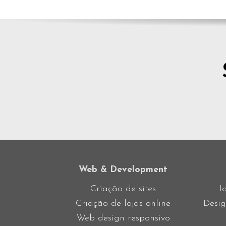
Web & Development
Criação de sites
I
Criação de lojas online
Desig
Web design responsivo