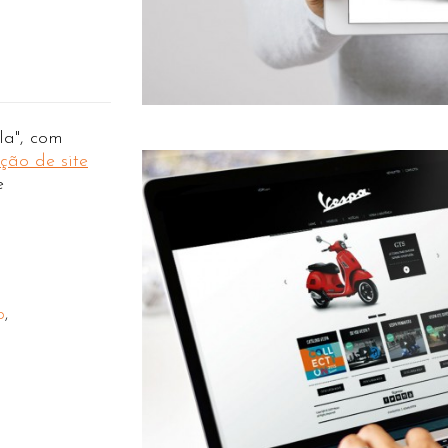
a", com
ção de site
e
o
,