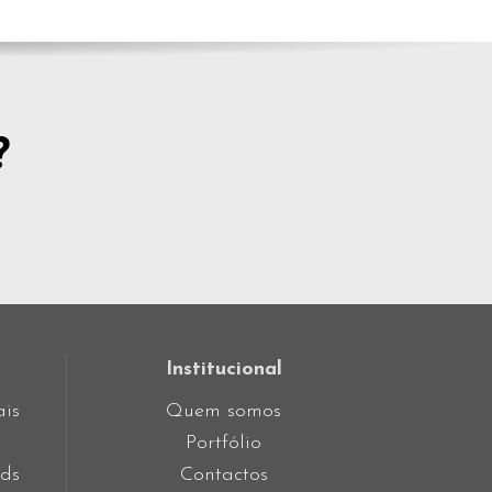
?
Institucional
ais
Quem somos
Portfólio
ds
Contactos