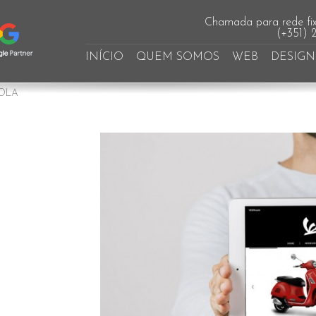
Chamada para rede fix
(+351) 
INÍCIO
QUEM SOMOS
WEB
DESIGN
OLA