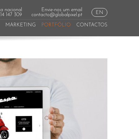
a nacional
Envie-nos um email
EN
214 147 309
contacto@globalpixel.pt
MARKETING
PORTFÓLIO
CONTACTOS