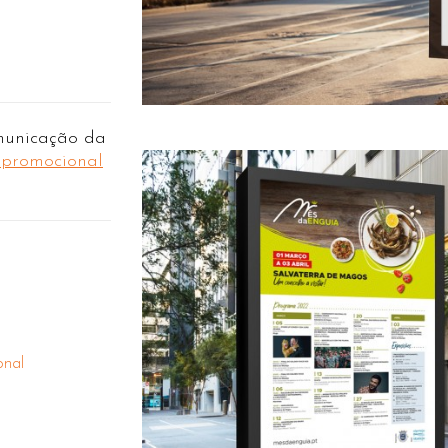
municação da
e promocional
onal