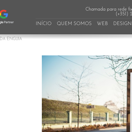
Chamada para rede fix
(+351) 
INÍCIO
QUEM SOMOS
WEB
DESIGN
DA ENGUIA