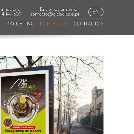
a nacional
Envie-nos um email
EN
214 147 309
contacto@globalpixel.pt
MARKETING
PORTFÓLIO
CONTACTOS