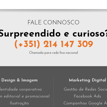
FALE CONNOSCO
Surpreendido e curioso
(+351) 214 147 309
Chamada para rede fixa nacional
Design & Imagem
Marketing Digital
dentidade corporativa
Gestão de Redes Soci
n editorial e promocional
Facebook Ads
Ilustração
Campanhas Google A