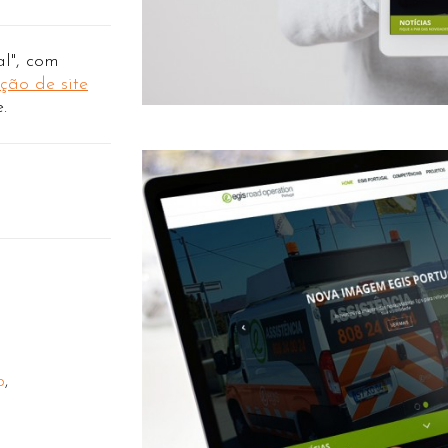
l", com
ção de site
.
o
,