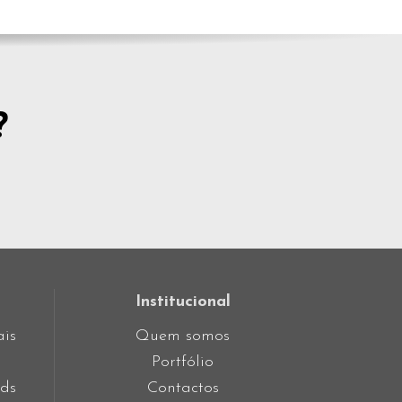
?
Institucional
ais
Quem somos
Portfólio
ds
Contactos