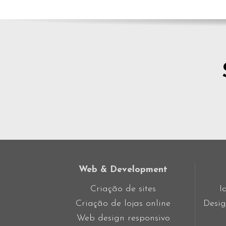
Web & Development
Criação de sites
I
Criação de lojas online
Desig
Web design responsivo