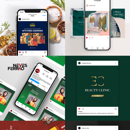
Sila Tarot
ELOS Coworking
REDES SOCIAIS
REDES SOCIAIS
Rosa Pérez
Scala Fashion &
REDES SOCIAIS
Gifts
REDES SOCIAIS