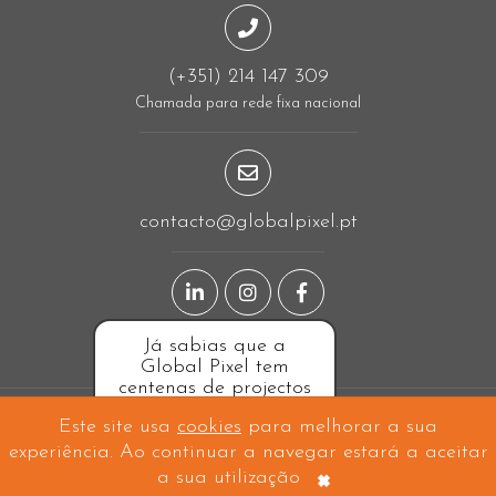
(+351) 214 147 309
Chamada para rede fixa nacional
contacto@globalpixel.pt
Página LinkedIn
Página Instagram
Página Facebook
Siga-nos
Já sabias que a
Global Pixel tem
centenas de projectos
online?
Este site usa
cookies
para melhorar a sua
A projetar em
Linda-a-Velha
e a construir mundo fora!
experiência. Ao continuar a navegar estará a aceitar
Copyright © 2026 Global Pixel - All Rights Reserved.
×
a sua utilização