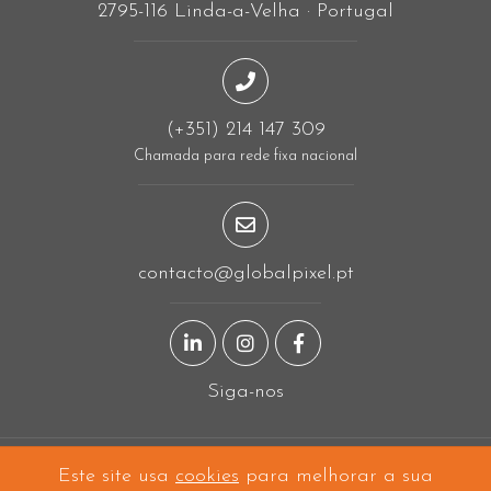
2795-116 Linda-a-Velha · Portugal
(+351) 214 147 309
Chamada para rede fixa nacional
contacto@globalpixel.pt
Página LinkedIn
Página Instagram
Página Facebook
Siga-nos
Este site usa
cookies
para melhorar a sua
A projetar em
Linda-a-Velha
e a construir mundo fora!